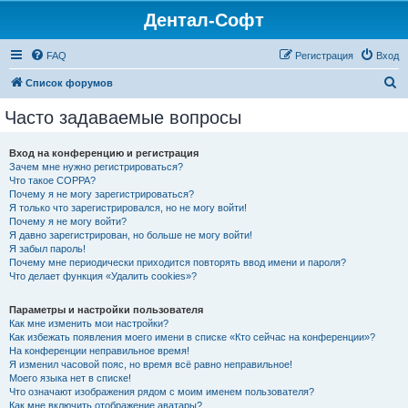
Дентал-Софт
FAQ
Регистрация
Вход
П
Список форумов
о
Часто задаваемые вопросы
и
с
Вход на конференцию и регистрация
Зачем мне нужно регистрироваться?
к
Что такое COPPA?
Почему я не могу зарегистрироваться?
Я только что зарегистрировался, но не могу войти!
Почему я не могу войти?
Я давно зарегистрирован, но больше не могу войти!
Я забыл пароль!
Почему мне периодически приходится повторять ввод имени и пароля?
Что делает функция «Удалить cookies»?
Параметры и настройки пользователя
Как мне изменить мои настройки?
Как избежать появления моего имени в списке «Кто сейчас на конференции»?
На конференции неправильное время!
Я изменил часовой пояс, но время всё равно неправильное!
Моего языка нет в списке!
Что означают изображения рядом с моим именем пользователя?
Как мне включить отображение аватары?