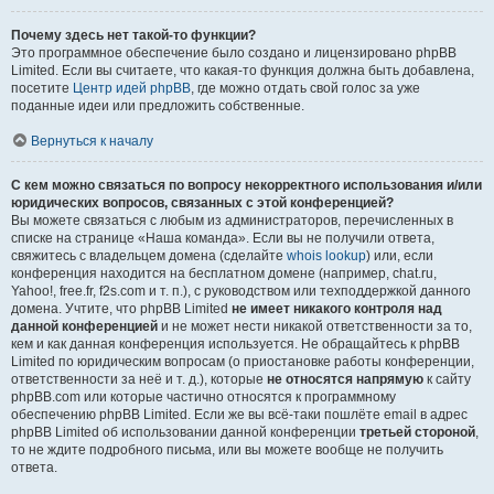
Почему здесь нет такой-то функции?
Это программное обеспечение было создано и лицензировано phpBB
Limited. Если вы считаете, что какая-то функция должна быть добавлена,
посетите
Центр идей phpBB
, где можно отдать свой голос за уже
поданные идеи или предложить собственные.
Вернуться к началу
С кем можно связаться по вопросу некорректного использования и/или
юридических вопросов, связанных с этой конференцией?
Вы можете связаться с любым из администраторов, перечисленных в
списке на странице «Наша команда». Если вы не получили ответа,
свяжитесь с владельцем домена (сделайте
whois lookup
) или, если
конференция находится на бесплатном домене (например, chat.ru,
Yahoo!, free.fr, f2s.com и т. п.), с руководством или техподдержкой данного
домена. Учтите, что phpBB Limited
не имеет никакого контроля над
данной конференцией
и не может нести никакой ответственности за то,
кем и как данная конференция используется. Не обращайтесь к phpBB
Limited по юридическим вопросам (о приостановке работы конференции,
ответственности за неё и т. д.), которые
не относятся напрямую
к сайту
phpBB.com или которые частично относятся к программному
обеспечению phpBB Limited. Если же вы всё-таки пошлёте email в адрес
phpBB Limited об использовании данной конференции
третьей стороной
,
то не ждите подробного письма, или вы можете вообще не получить
ответа.