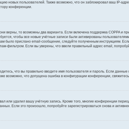
ию новых пользователей. Также возможно, что он заблокировал ваш IP-адре
атору конференции.
они верны, то возможны два варианта. Если включена поддержка COPPA и при 
уется, чтобы все новые учётные записи были активированы пользователями
ам было прислано email-сообщение, следуйте полученным инструкциям. Если
пам-фильтром. Если вы уверены, что ввели правильный адрес email, попробу
едитесь, что вы правильно вводите имя пользователя и пароль. Если данные
Также возможно, что допущена ошибка в конфигурации конференции, свяжитес
вал или удалил вашу учётную запись. Кроме того, многие конференции перио
ных. Если это произошло, попробуйте зарегистрироваться снова и активнее 