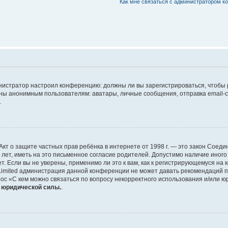
Как мне связаться с администратором 
дминистратор настроил конференцию: должны ли вы зарегистрироваться, чтобы
 анонимным пользователям: аватары, личные сообщения, отправка email-сооб
.
 или Акт о защите частных прав ребёнка в интернете от 1998 г. — это закон Со
т, иметь на это письменное согласие родителей. Допустимо наличие иного
 Если вы не уверены, применимо ли это к вам, как к регистрирующемуся на 
Limited администрация данной конференции не может давать рекомендаций 
ос «С кем можно связаться по вопросу некорректного использования и/или ю
т юридической силы.
.