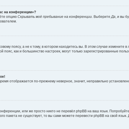
час на конференции»?
дёте опцию
Скрывать моё пребывание на конференции
. Выберите
Да
, и вы 
зователем.
вому поясу, а не к тому, в котором находитесь вы. В этом случае измените в 
овой пояс, как и большинство настроек, могут только зарегистрированные пол
ое!
о время отображается по-прежнему неверное, значит, неправильно установле
онференции, или же просто никто не перевёл phpBB на ваш язык. Попробуйт
вого пакета не существует, то вы сами можете перевести phpBB на свой язы