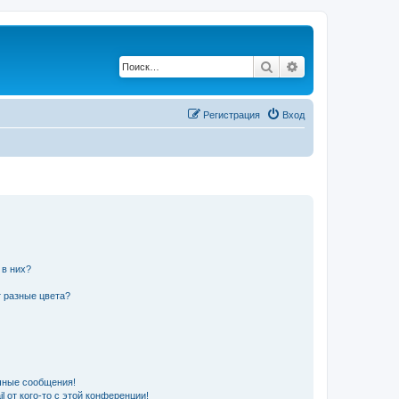
Поиск
Расширенный по
Регистрация
Вход
 в них?
 разные цвета?
чные сообщения!
 от кого-то с этой конференции!