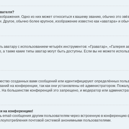
ователя?
зображения. Одно из них может относиться к вашему званию, обычно это звёзд
. Другое, обычно более крупное, изображение известно как «аватара» и обы
ь аватару с использованием четырёх инструментов: «Граватар», «Галерея а
, а также какие типы аватар могут быть доступны. Если вы не можете испол
чество созданных вами сообщений или идентифицируют определённых польз
аний на конференции, так как они установлены её администратором. Пожал
е. На большинстве конференций это запрещено, и модератор или администра
ти на конференцию!
ь email-сообщения другим пользователям через встроенную в конференцию ф
ь злоупотребления почтовой системой анонимными пользователями.