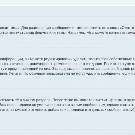
овая тема». Для размещения сообщения в теме щёлкните по кнопке «Ответит
ится внизу страниц форума или темы. Например: «Вы можете начинать темы»
конференции, вы можете редактировать и удалять только свои собственные 
ько в течение ограниченного времени после его создания. Если кто-то уже 
дату и время последней из них. Эта надпись не появляется, если сообщение 
ию. Учтите, что обычные пользователи не могут удалить сообщение, если на 
создать её в личном разделе. После этого вы можете отметить флажком пун
обавление подписи по умолчанию ко всем вашим сообщениям, сделав соотве
а это, вы сможете отменить добавление подписи в отдельных сообщениях, у