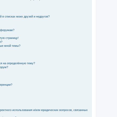
й в списках моих друзей и недругов?
и форумам?
стую страницу!
и?
ные мной темы?
ься на определённую тему?
форум?
ференции?
рректного использования и/или юридических вопросов, связанных