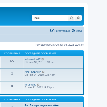
Поиск
Расширенный по
Регистрация
Вход
Текущее время: Сб авг 08, 2026 2:26 am
СООБЩЕНИЯ
ПОСЛЕДНЕЕ СООБЩЕНИЕ
П
sckameikin22
127
е
Сб июн 30, 2018 3:33 pm
р
е
й
П
Alex_Saprykin
2
т
е
Ср ноя 24, 2010 10:57 am
и
р
к
е
п
й
П
mrpsycho
о
8
т
е
Вт авг 21, 2012 11:13 pm
с
и
р
л
к
е
е
п
й
д
о
т
н
СООБЩЕНИЯ
ПОСЛЕДНЕЕ СООБЩЕНИЕ
с
и
е
л
к
м
Re: Авторизация на сайте
е