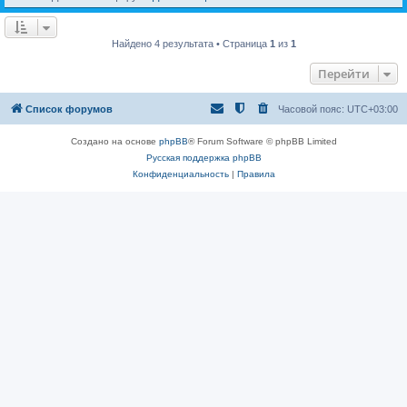
Найдено 4 результата • Страница
1
из
1
Перейти
Список форумов
Часовой пояс:
UTC+03:00
Создано на основе
phpBB
® Forum Software © phpBB Limited
Русская поддержка phpBB
Конфиденциальность
|
Правила