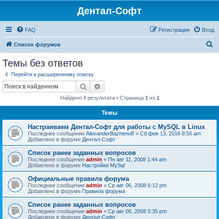
Дентал-Софт
FAQ
Регистрация
Вход
П
Список форумов
о
Темы без ответов
и
Перейти к расширенному поиску
с
Поиск
Расширенный поиск
к
Найдено 4 результата • Страница
1
из
1
Темы
Настраиваем Дентал-Софт для работы с MySQL в Linux
Последнее сообщение
AlexanderBazhenoff
«
Сб фев 13, 2016 8:55 am
Добавлено в форуме
Дентал-Софт
Список ранее заданных вопросов
Последнее сообщение
admin
«
Пн авг 11, 2008 1:44 am
Добавлено в форуме
Настройки MySql
Официальные правила форума
Последнее сообщение
admin
«
Ср авг 06, 2008 6:12 pm
Добавлено в форуме
Правила форума
Список ранее заданных вопросов
Последнее сообщение
admin
«
Ср авг 06, 2008 5:35 pm
Добавлено в форуме
Дентал-Софт