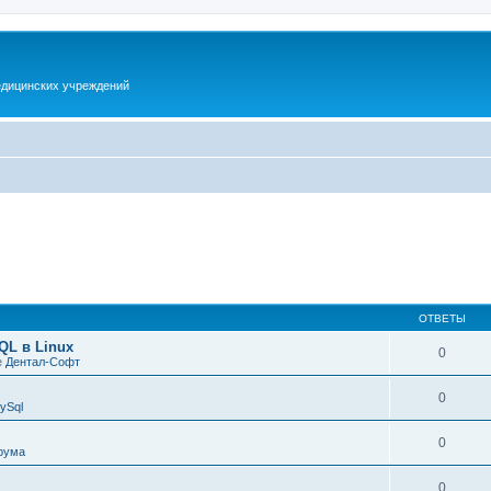
дицинских учреждений
ОТВЕТЫ
QL в Linux
0
е
Дентал-Софт
0
ySql
0
рума
0