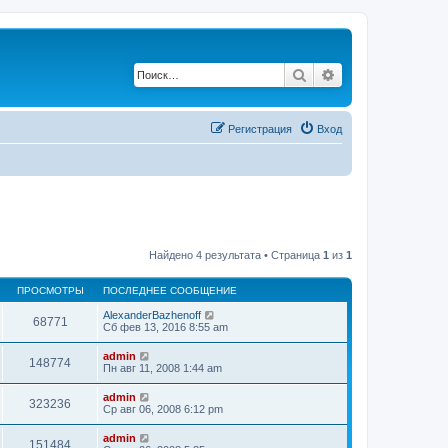
Поиск
Расширенный по
Регистрация
Вход
Найдено 4 результата • Страница
1
из
1
ПРОСМОТРЫ
ПОСЛЕДНЕЕ СООБЩЕНИЕ
AlexanderBazhenoff
68771
Сб фев 13, 2016 8:55 am
admin
148774
Пн авг 11, 2008 1:44 am
admin
323236
Ср авг 06, 2008 6:12 pm
admin
151484