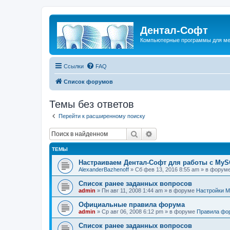
Дентал-Софт
Компьютерные программы для ме
Ссылки
FAQ
Список форумов
Темы без ответов
Перейти к расширенному поиску
Поиск
Расширенный поиск
ТЕМЫ
Настраиваем Дентал-Софт для работы с MyS
AlexanderBazhenoff
» Сб фев 13, 2016 8:55 am » в форум
Список ранее заданных вопросов
admin
» Пн авг 11, 2008 1:44 am » в форуме
Настройки M
Официальные правила форума
admin
» Ср авг 06, 2008 6:12 pm » в форуме
Правила фо
Список ранее заданных вопросов