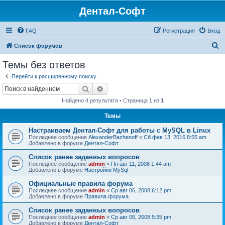
Дентал-Софт
FAQ
Регистрация
Вход
П
Список форумов
о
Темы без ответов
и
Перейти к расширенному поиску
с
Поиск
Расширенный поиск
к
Найдено 4 результата • Страница
1
из
1
Темы
Настраиваем Дентал-Софт для работы с MySQL в Linux
Последнее сообщение
AlexanderBazhenoff
«
Сб фев 13, 2016 8:55 am
Добавлено в форуме
Дентал-Софт
Список ранее заданных вопросов
Последнее сообщение
admin
«
Пн авг 11, 2008 1:44 am
Добавлено в форуме
Настройки MySql
Официальные правила форума
Последнее сообщение
admin
«
Ср авг 06, 2008 6:12 pm
Добавлено в форуме
Правила форума
Список ранее заданных вопросов
Последнее сообщение
admin
«
Ср авг 06, 2008 5:35 pm
Добавлено в форуме
Дентал-Софт