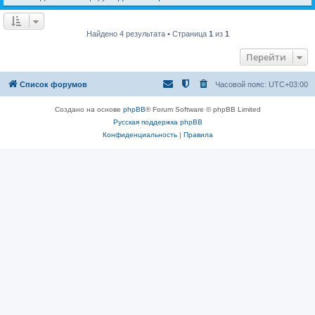
Найдено 4 результата • Страница
1
из
1
Перейти
Список форумов
Часовой пояс:
UTC+03:00
Создано на основе
phpBB
® Forum Software © phpBB Limited
Русская поддержка phpBB
Конфиденциальность
|
Правила