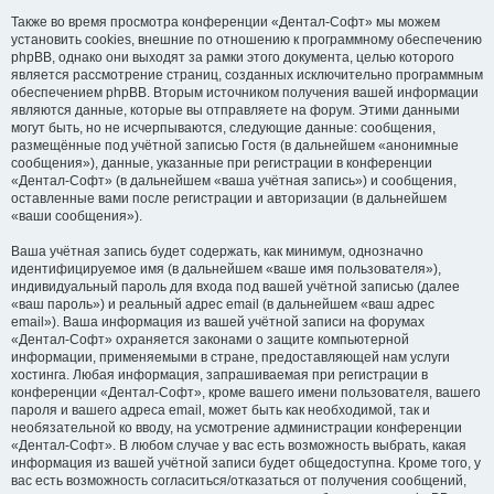
Также во время просмотра конференции «Дентал-Софт» мы можем
установить cookies, внешние по отношению к программному обеспечению
phpBB, однако они выходят за рамки этого документа, целью которого
является рассмотрение страниц, созданных исключительно программным
обеспечением phpBB. Вторым источником получения вашей информации
являются данные, которые вы отправляете на форум. Этими данными
могут быть, но не исчерпываются, следующие данные: сообщения,
размещённые под учётной записью Гостя (в дальнейшем «анонимные
сообщения»), данные, указанные при регистрации в конференции
«Дентал-Софт» (в дальнейшем «ваша учётная запись») и сообщения,
оставленные вами после регистрации и авторизации (в дальнейшем
«ваши сообщения»).
Ваша учётная запись будет содержать, как минимум, однозначно
идентифицируемое имя (в дальнейшем «ваше имя пользователя»),
индивидуальный пароль для входа под вашей учётной записью (далее
«ваш пароль») и реальный адрес email (в дальнейшем «ваш адрес
email»). Ваша информация из вашей учётной записи на форумах
«Дентал-Софт» охраняется законами о защите компьютерной
информации, применяемыми в стране, предоставляющей нам услуги
хостинга. Любая информация, запрашиваемая при регистрации в
конференции «Дентал-Софт», кроме вашего имени пользователя, вашего
пароля и вашего адреса email, может быть как необходимой, так и
необязательной ко вводу, на усмотрение администрации конференции
«Дентал-Софт». В любом случае у вас есть возможность выбрать, какая
информация из вашей учётной записи будет общедоступна. Кроме того, у
вас есть возможность согласиться/отказаться от получения сообщений,