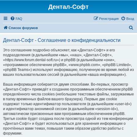
Дентал-Софт
FAQ
Регистрация
Вход
П
Список форумов
о
Дентал-Софт - Соглашение о конфиденциальности
и
с
Это соглашение подробно объясняет, как «Дентал-Софт» и его
подразделения (в дальнейшем «мы», «наш», «Дентал-Софт»,
к
«https://www.forum.dental-soft.ru») и phpBB (в дальнейшем «они»,
«программное обеспечение phpBB», «www.phpbb.com», «phpBB Limited»,
«phpBB Teams») используют информацию, полученную во время любой из
ваших пользовательских сессий (в дальнейшем «ваша информация»).
Ваша информация собирается двумя способами. Во-первых, просмотр
«Дентал-Софт» приведёт к созданию программным обеспечением phpBB
определённого числа cookies (небольшие текстовые файлы, загружаемые
в папку временных файлов вашего браузера). Первые две cookie
содержат только идентификатор пользователя (в дальнейшем «user-id»)
и идентификатор анонимной сессии (в дальнейшем «session-id»),
автоматически присвоенные вам программным обеспечением phpBB.
Третья cookie будет создана после просмотра одной из тем конференции
«Дентал-Софт» и будет использоваться для хранения информации о
прочтённых вами темах, повышая таким образом удобство работы с
форумами.