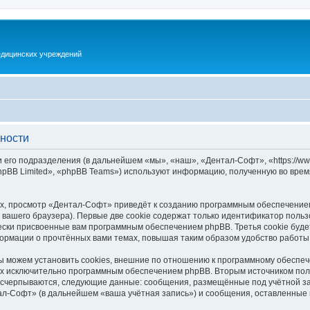
дицинских учреждений
ности
его подразделения (в дальнейшем «мы», «наш», «Дентал-Софт», «https://www.
pBB Limited», «phpBB Teams») используют информацию, полученную во врем
х, просмотр «Дентал-Софт» приведёт к созданию программным обеспечением
вашего браузера). Первые две cookie содержат только идентификатор польз
чески присвоенные вам программным обеспечением phpBB. Третья cookie буд
ормации о прочтённых вами темах, повышая таким образом удобство работы
можем установить cookies, внешние по отношению к программному обеспече
ных исключительно программным обеспечением phpBB. Вторым источником по
 исчерпываются, следующие данные: сообщения, размещённые под учётной з
ал-Софт» (в дальнейшем «ваша учётная запись») и сообщения, оставленные 