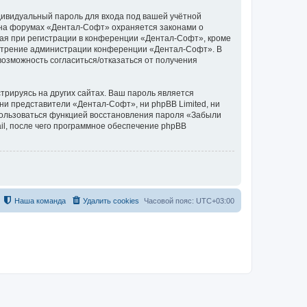
дивидуальный пароль для входа под вашей учётной
 на форумах «Дентал-Софт» охраняется законами о
ая при регистрации в конференции «Дентал-Софт», кроме
усмотрение администрации конференции «Дентал-Софт». В
 возможность согласиться/отказаться от получения
рируясь на других сайтах. Ваш пароль является
 ни представители «Дентал-Софт», ни phpBB Limited, ни
спользоваться функцией восстановления пароля «Забыли
l, после чего программное обеспечение phpBB
Наша команда
Удалить cookies
Часовой пояс:
UTC+03:00