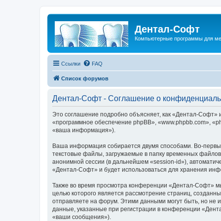
Дентал-Софт
Компьютерные программы для ме
Ссылки
FAQ
Список форумов
Дентал-Софт - Соглашение о конфиденциаль
Это соглашение подробно объясняет, как «Дентал-Софт» и 
«программное обеспечение phpBB», «www.phpbb.com», «ph
«ваша информация»).
Ваша информация собирается двумя способами. Во-первы
текстовые файлы, загружаемые в папку временных файлов 
анонимной сессии (в дальнейшем «session-id»), автомати
«Дентал-Софт» и будет использоваться для хранения инф
Также во время просмотра конференции «Дентал-Софт» мы 
целью которого является рассмотрение страниц, создан
отправляете на форум. Этими данными могут быть, но не
данные, указанные при регистрации в конференции «Дент
«ваши сообщения»).