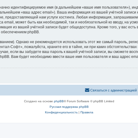
означно идентифицируемое имя (в дальнейшем «ваше имя пользователя»), ин
 дальнейшем «ваш адрес email»). Ваша информация из вашей учётной записи
е, предоставляющей нам услуги хостинга. Любая информация, запрашиваем
са email, может быть как необходимой, так и необязательной ко вводу, на 
рмация из вашей учётной записи будет общедоступна. Кроме того, у вас есть
 обеспечением phpBB.
ием). Однако не рекомендуется использовать этот же самый пароль, регист
нтал-Софт», пожалуйста, храните его в тайне, ни при каких обстоятельствах
лучае, если вы забудете ваш пароль к вашей учётной записи, вы сможете во
pBB. Вам будет необходимо ввести ваше имя пользователя и ваш адрес emai
Связаться с администрацией
Создано на основе
phpBB
® Forum Software © phpBB Limited
Русская поддержка phpBB
Конфиденциальность
|
Правила