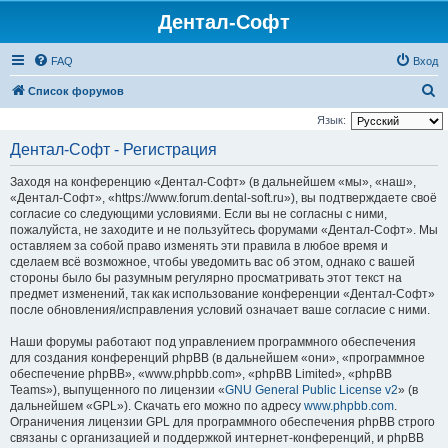
Дентал-Софт
FAQ
Вход
П
Список форумов
о
Язык:
и
Дентал-Софт - Регистрация
с
Заходя на конференцию «Дентал-Софт» (в дальнейшем «мы», «наш»,
к
«Дентал-Софт», «https://www.forum.dental-soft.ru»), вы подтверждаете своё
согласие со следующими условиями. Если вы не согласны с ними,
пожалуйста, не заходите и не пользуйтесь форумами «Дентал-Софт». Мы
оставляем за собой право изменять эти правила в любое время и
сделаем всё возможное, чтобы уведомить вас об этом, однако с вашей
стороны было бы разумным регулярно просматривать этот текст на
предмет изменений, так как использование конференции «Дентал-Софт»
после обновления/исправления условий означает ваше согласие с ними.
Наши форумы работают под управлением программного обеспечения
для создания конференций phpBB (в дальнейшем «они», «программное
обеспечение phpBB», «www.phpbb.com», «phpBB Limited», «phpBB
Teams»), выпущенного по лицензии «
GNU General Public License v2
» (в
дальнейшем «GPL»). Скачать его можно по адресу
www.phpbb.com
.
Ограничения лицензии GPL для программного обеспечения phpBB строго
связаны с организацией и поддержкой интернет-конференций, и phpBB