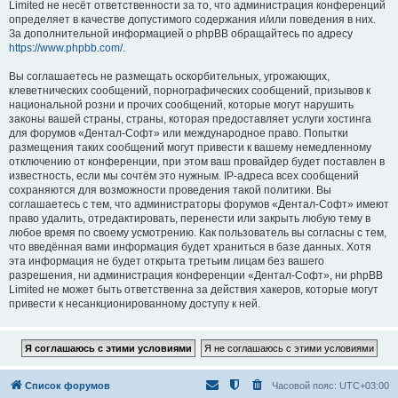
Limited не несёт ответственности за то, что администрация конференций
определяет в качестве допустимого содержания и/или поведения в них.
За дополнительной информацией о phpBB обращайтесь по адресу
https://www.phpbb.com/
.
Вы соглашаетесь не размещать оскорбительных, угрожающих,
клеветнических сообщений, порнографических сообщений, призывов к
национальной розни и прочих сообщений, которые могут нарушить
законы вашей страны, страны, которая предоставляет услуги хостинга
для форумов «Дентал-Софт» или международное право. Попытки
размещения таких сообщений могут привести к вашему немедленному
отключению от конференции, при этом ваш провайдер будет поставлен в
известность, если мы сочтём это нужным. IP-адреса всех сообщений
сохраняются для возможности проведения такой политики. Вы
соглашаетесь с тем, что администраторы форумов «Дентал-Софт» имеют
право удалить, отредактировать, перенести или закрыть любую тему в
любое время по своему усмотрению. Как пользователь вы согласны с тем,
что введённая вами информация будет храниться в базе данных. Хотя
эта информация не будет открыта третьим лицам без вашего
разрешения, ни администрация конференции «Дентал-Софт», ни phpBB
Limited не может быть ответственна за действия хакеров, которые могут
привести к несанкционированному доступу к ней.
Список форумов
Часовой пояс:
UTC+03:00