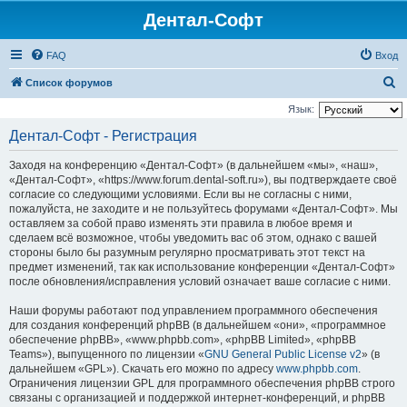
Дентал-Софт
FAQ
Вход
П
Список форумов
о
Язык:
и
Дентал-Софт - Регистрация
с
Заходя на конференцию «Дентал-Софт» (в дальнейшем «мы», «наш»,
к
«Дентал-Софт», «https://www.forum.dental-soft.ru»), вы подтверждаете своё
согласие со следующими условиями. Если вы не согласны с ними,
пожалуйста, не заходите и не пользуйтесь форумами «Дентал-Софт». Мы
оставляем за собой право изменять эти правила в любое время и
сделаем всё возможное, чтобы уведомить вас об этом, однако с вашей
стороны было бы разумным регулярно просматривать этот текст на
предмет изменений, так как использование конференции «Дентал-Софт»
после обновления/исправления условий означает ваше согласие с ними.
Наши форумы работают под управлением программного обеспечения
для создания конференций phpBB (в дальнейшем «они», «программное
обеспечение phpBB», «www.phpbb.com», «phpBB Limited», «phpBB
Teams»), выпущенного по лицензии «
GNU General Public License v2
» (в
дальнейшем «GPL»). Скачать его можно по адресу
www.phpbb.com
.
Ограничения лицензии GPL для программного обеспечения phpBB строго
связаны с организацией и поддержкой интернет-конференций, и phpBB