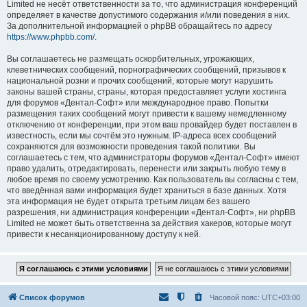
Limited не несёт ответственности за то, что администрация конференций
определяет в качестве допустимого содержания и/или поведения в них.
За дополнительной информацией о phpBB обращайтесь по адресу
https://www.phpbb.com/
.
Вы соглашаетесь не размещать оскорбительных, угрожающих,
клеветнических сообщений, порнографических сообщений, призывов к
национальной розни и прочих сообщений, которые могут нарушить
законы вашей страны, страны, которая предоставляет услуги хостинга
для форумов «Дентал-Софт» или международное право. Попытки
размещения таких сообщений могут привести к вашему немедленному
отключению от конференции, при этом ваш провайдер будет поставлен в
известность, если мы сочтём это нужным. IP-адреса всех сообщений
сохраняются для возможности проведения такой политики. Вы
соглашаетесь с тем, что администраторы форумов «Дентал-Софт» имеют
право удалить, отредактировать, перенести или закрыть любую тему в
любое время по своему усмотрению. Как пользователь вы согласны с тем,
что введённая вами информация будет храниться в базе данных. Хотя
эта информация не будет открыта третьим лицам без вашего
разрешения, ни администрация конференции «Дентал-Софт», ни phpBB
Limited не может быть ответственна за действия хакеров, которые могут
привести к несанкционированному доступу к ней.
Список форумов
Часовой пояс:
UTC+03:00