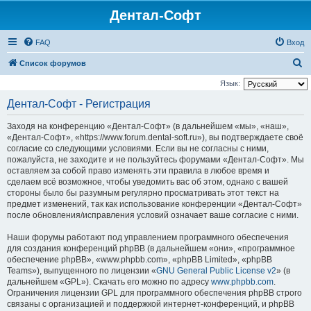
Дентал-Софт
FAQ
Вход
П
Список форумов
о
Язык:
и
Дентал-Софт - Регистрация
с
Заходя на конференцию «Дентал-Софт» (в дальнейшем «мы», «наш»,
к
«Дентал-Софт», «https://www.forum.dental-soft.ru»), вы подтверждаете своё
согласие со следующими условиями. Если вы не согласны с ними,
пожалуйста, не заходите и не пользуйтесь форумами «Дентал-Софт». Мы
оставляем за собой право изменять эти правила в любое время и
сделаем всё возможное, чтобы уведомить вас об этом, однако с вашей
стороны было бы разумным регулярно просматривать этот текст на
предмет изменений, так как использование конференции «Дентал-Софт»
после обновления/исправления условий означает ваше согласие с ними.
Наши форумы работают под управлением программного обеспечения
для создания конференций phpBB (в дальнейшем «они», «программное
обеспечение phpBB», «www.phpbb.com», «phpBB Limited», «phpBB
Teams»), выпущенного по лицензии «
GNU General Public License v2
» (в
дальнейшем «GPL»). Скачать его можно по адресу
www.phpbb.com
.
Ограничения лицензии GPL для программного обеспечения phpBB строго
связаны с организацией и поддержкой интернет-конференций, и phpBB