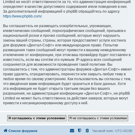
Limited не несёт ответственности за то, что администрация конференций
определяет в качестве допустимого содержания и/или поведения в них.
За дополнительной информацией о phpBB обращайтесь по адресу
https://www.phpbb.com/
.
Вы соглашаетесь не размещать оскорбительных, угрожающих,
клеветнических сообщений, порнографических сообщений, призывов к
национальной розни и прочих сообщений, которые могут нарушить
законы вашей страны, страны, которая предоставляет услуги хостинга
для форумов «Дентал-Софт» или международное право. Попытки
размещения таких сообщений могут привести к вашему немедленному
отключению от конференции, при этом ваш провайдер будет поставлен в
известность, если мы сочтём это нужным. IP-адреса всех сообщений
сохраняются для возможности проведения такой политики. Вы
соглашаетесь с тем, что администраторы форумов «Дентал-Софт» имеют
право удалить, отредактировать, перенести или закрыть любую тему в
любое время по своему усмотрению. Как пользователь вы согласны с тем,
что введённая вами информация будет храниться в базе данных. Хотя
эта информация не будет открыта третьим лицам без вашего
разрешения, ни администрация конференции «Дентал-Софт», ни phpBB
Limited не может быть ответственна за действия хакеров, которые могут
привести к несанкционированному доступу к ней.
Список форумов
Часовой пояс:
UTC+03:00