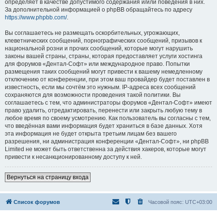
определяет в качестве допустимого содержания и/или поведения в них.
За дополнительной информацией о phpBB обращайтесь по адресу
https://www.phpbb.com/
.
Вы соглашаетесь не размещать оскорбительных, угрожающих,
клеветнических сообщений, порнографических сообщений, призывов к
национальной розни и прочих сообщений, которые могут нарушить
законы вашей страны, страны, которая предоставляет услуги хостинга
для форумов «Дентал-Софт» или международное право. Попытки
размещения таких сообщений могут привести к вашему немедленному
отключению от конференции, при этом ваш провайдер будет поставлен в
известность, если мы сочтём это нужным. IP-адреса всех сообщений
сохраняются для возможности проведения такой политики. Вы
соглашаетесь с тем, что администраторы форумов «Дентал-Софт» имеют
право удалить, отредактировать, перенести или закрыть любую тему в
любое время по своему усмотрению. Как пользователь вы согласны с тем,
что введённая вами информация будет храниться в базе данных. Хотя
эта информация не будет открыта третьим лицам без вашего
разрешения, ни администрация конференции «Дентал-Софт», ни phpBB
Limited не может быть ответственна за действия хакеров, которые могут
привести к несанкционированному доступу к ней.
Вернуться на страницу входа
Список форумов
Часовой пояс:
UTC+03:00