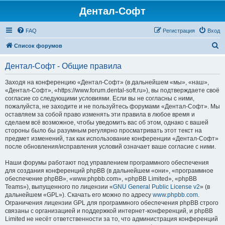
Дентал-Софт
FAQ
Регистрация
Вход
П
Список форумов
о
Дентал-Софт - Общие правила
и
с
Заходя на конференцию «Дентал-Софт» (в дальнейшем «мы», «наш»,
«Дентал-Софт», «https://www.forum.dental-soft.ru»), вы подтверждаете своё
к
согласие со следующими условиями. Если вы не согласны с ними,
пожалуйста, не заходите и не пользуйтесь форумами «Дентал-Софт». Мы
оставляем за собой право изменять эти правила в любое время и
сделаем всё возможное, чтобы уведомить вас об этом, однако с вашей
стороны было бы разумным регулярно просматривать этот текст на
предмет изменений, так как использование конференции «Дентал-Софт»
после обновления/исправления условий означает ваше согласие с ними.
Наши форумы работают под управлением программного обеспечения
для создания конференций phpBB (в дальнейшем «они», «программное
обеспечение phpBB», «www.phpbb.com», «phpBB Limited», «phpBB
Teams»), выпущенного по лицензии «
GNU General Public License v2
» (в
дальнейшем «GPL»). Скачать его можно по адресу
www.phpbb.com
.
Ограничения лицензии GPL для программного обеспечения phpBB строго
связаны с организацией и поддержкой интернет-конференций, и phpBB
Limited не несёт ответственности за то, что администрация конференций