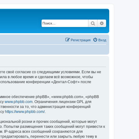
Поиск
Расширенный по
Регистрация
Вход
ете своё согласие со следующими условиями. Если вы не
вила в любое время и сделаем всё возможное, чтобы
к использование конференции «Дентал-Софт» после
ммное обеспечение phpBB», «www.phpbb.com», «phpBB
есу
www.phpbb.com
. Ограничения лицензии GPL для
ственности за то, что администрация конференций
есу
https://www.phpbb.com/
.
циональной розни и прочих сообщений, которые могут
о. Попытки размещения таких сообщений могут привести к
м. IP-адреса всех сообщений сохраняются для
тредактировать, перенести или закрыть любую тему в