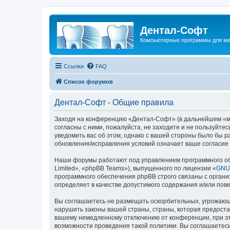
Дентал-Софт
Компьютерные программы для ме
Ссылки
FAQ
Список форумов
Дентал-Софт - Общие правила
Заходя на конференцию «Дентал-Софт» (в дальнейшем «мы»,
согласны с ними, пожалуйста, не заходите и не пользуйт
уведомить вас об этом, однако с вашей стороны было бы 
обновления/исправления условий означает ваше согласие 
Наши форумы работают под управлением программного об
Limited», «phpBB Teams»), выпущенного по лицензии «
GNU 
программного обеспечения phpBB строго связаны с органи
определяет в качестве допустимого содержания и/или по
Вы соглашаетесь не размещать оскорбительных, угрожающ
нарушить законы вашей страны, страны, которая предост
вашему немедленному отключению от конференции, при это
возможности проведения такой политики. Вы соглашаетесь