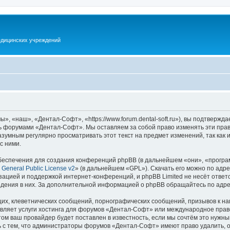
дицинских учреждений
 «наш», «Дентал-Софт», «https://www.forum.dental-soft.ru»), вы подтвержда
есь форумами «Дентал-Софт». Мы оставляем за собой право изменять эти пра
разумным регулярно просматривать этот текст на предмет изменений, так ка
с ними.
еспечения для создания конференций phpBB (в дальнейшем «они», «програ
General Public License v2
» (в дальнейшем «GPL»). Скачать его можно по адр
зацией и поддержкой интернет-конференций, и phpBB Limited не несёт ответ
ведения в них. За дополнительной информацией о phpBB обращайтесь по адр
их, клеветнических сообщений, порнографических сообщений, призывов к на
авляет услуги хостинга для форумов «Дентал-Софт» или международное прав
м ваш провайдер будет поставлен в известность, если мы сочтём это нужны
 с тем, что администраторы форумов «Дентал-Софт» имеют право удалить, о