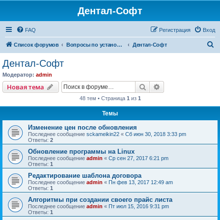
Дентал-Софт
FAQ
Регистрация
Вход
П
Список форумов
Вопросы по установке и настройке программ
Дентал-Софт
о
Дентал-Софт
и
Модератор:
admin
с
Поиск
Расширенный пои
Новая тема
к
48 тем • Страница
1
из
1
Темы
Изменение цен после обновления
Последнее сообщение
sckameikin22
«
Сб июн 30, 2018 3:33 pm
Ответы:
2
Обновление программы на Linux
Последнее сообщение
admin
«
Ср сен 27, 2017 6:21 pm
Ответы:
1
Редактирование шаблона договора
Последнее сообщение
admin
«
Пн фев 13, 2017 12:49 am
Ответы:
1
Алгоритмы при создании своего прайс листа
Последнее сообщение
admin
«
Пт июл 15, 2016 9:31 pm
Ответы:
1