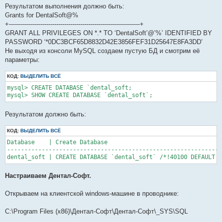
Результатом выполнения должно быть:
Grants for DentalSoft@%
+------------------------------------------------------------------+
GRANT ALL PRIVILEGES ON *.* TO ‘DentalSoft’@’%’ IDENTIFIED BY
PASSWORD ‘*0DC3BCF65D8832D42E3856FEF31D25647E8FA3DD’
Не выходя из консоли MySQL cоздаем пустую БД и смотрим её
параметры:
КОД:
ВЫДЕЛИТЬ ВСЁ
mysql> CREATE DATABASE `dental_soft;

mysql> SHOW CREATE DATABASE `dental_soft`;
Результатом должно быть:
КОД:
ВЫДЕЛИТЬ ВСЁ
Database    | Create Database

--------------------------------------------------------------
dental_soft | CREATE DATABASE `dental_soft` /*!40100 DEFAULT C
Настраиваем Дентал-Софт.
Открываем на клиентской windows-машине в проводнике:
C:\Program Files (x86)\Дентал-Софт\Дентал-Софт\_SYS\SQL