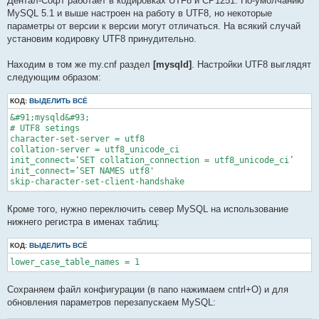
Дентал-Софт работает в кодировках UTF8 и CP1251. По-умолчанию
MySQL 5.1 и выше настроен на работу в UTF8, но некоторые
параметры от версии к версии могут отличаться. На всякий cлучай
установим кодировку UTF8 принудительно.
Находим в том же my.cnf раздел
[mysqld]
. Настройки UTF8 выглядят
следующим образом:
КОД:
ВЫДЕЛИТЬ ВСЁ
&#91;mysqld&#93;

# UTF8 setings

character-set-server = utf8

collation-server = utf8_unicode_ci

init_connect=‘SET collation_connection = utf8_unicode_ci’

init_connect=’SET NAMES utf8'

skip-character-set-client-handshake
Кроме того, нужно переключить север MySQL на использование
нижнего регистра в именах таблиц:
КОД:
ВЫДЕЛИТЬ ВСЁ
lower_case_table_names = 1
Сохраняем файл конфигурации (в nano нажимаем cntrl+O) и для
обновления параметров перезапускаем MySQL: