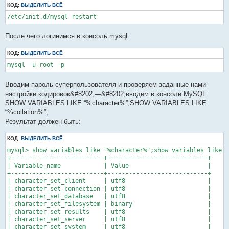
КОД:
ВЫДЕЛИТЬ ВСЁ
/etc/init.d/mysql restart
После чего логинимся в консоль mysql:
КОД:
ВЫДЕЛИТЬ ВСЁ
mysql -u root -p
Вводим пароль суперпользователя и проверяем заданные нами
настройки кодировок&#8202;—&#8202;вводим в консоли MySQL:
SHOW VARIABLES LIKE “%character%”;SHOW VARIABLES LIKE
“%collation%”;
Результат должен быть:
КОД:
ВЫДЕЛИТЬ ВСЁ
mysql> show variables like "%character%";show variables like "
+--------------------------+----------------------------+

| Variable_name            | Value                      |

+--------------------------+----------------------------+

| character_set_client     | utf8                       |

| character_set_connection | utf8                       |

| character_set_database   | utf8                       |

| character_set_filesystem | binary                     |

| character_set_results    | utf8                       |

| character_set_server     | utf8                       |

| character_set_system     | utf8                       |
