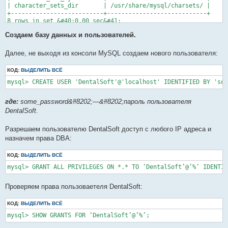
| character_sets_dir       | /usr/share/mysql/charsets/ |

+--------------------------+----------------------------+

8 rows in set &#40;0.00 sec&#41;

Создаем базу данных и пользователей.
+----------------------+-----------------+

| Variable_name        | Value           |

+----------------------+-----------------+

Далее, не выходя из консоли MySQL создаем нового пользователя:
| collation_connection | utf8_unicode_ci |

| collation_database   | utf8_unicode_ci |

КОД:
ВЫДЕЛИТЬ ВСЁ
| collation_server     | utf8_unicode_ci |

+----------------------+-----------------+

mysql> CREATE USER 'DentalSoft'@'localhost' IDENTIFIED BY 'som
3 rows in set &#40;0.00 sec&#41;
где:
some_password&#8202;—&#8202;пароль пользователя
DentalSoft.
Разрешаем пользователю DentalSoft доступ с любого IP адреса и
назначем права DBA:
КОД:
ВЫДЕЛИТЬ ВСЁ
mysql> GRANT ALL PRIVILEGES ON *.* TO ‘DentalSoft’@’%’ IDENTIF
Проверяем права пользоваетеля DentalSoft:
КОД:
ВЫДЕЛИТЬ ВСЁ
mysql> SHOW GRANTS FOR ‘DentalSoft’@’%’;