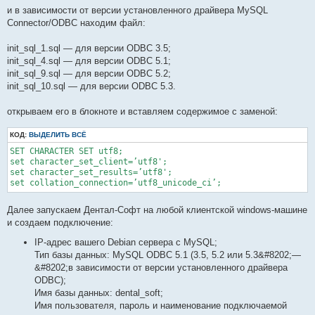
и в зависимости от версии установленного драйвера MySQL
Connector/ODBC находим файл:
init_sql_1.sql — для версии ODBC 3.5;
init_sql_4.sql — для версии ODBC 5.1;
init_sql_9.sql — для версии ODBC 5.2;
init_sql_10.sql — для версии ODBC 5.3.
открываем его в блокноте и вставляем содержимое с заменой:
КОД:
ВЫДЕЛИТЬ ВСЁ
SET CHARACTER SET utf8;

set character_set_client=’utf8';

set character_set_results=’utf8';

set collation_connection=’utf8_unicode_ci’;
Далее запускаем Дентал-Софт на любой клиентской windows-машине
и создаем подключение:
IP-адрес вашего Debian сервера с MySQL;
Тип базы данных: MySQL ODBC 5.1 (3.5, 5.2 или 5.3&#8202;—
&#8202;в зависимости от версии установленного драйвера
ODBC);
Имя базы данных: dental_soft;
Имя пользователя, пароль и наименование подключаемой