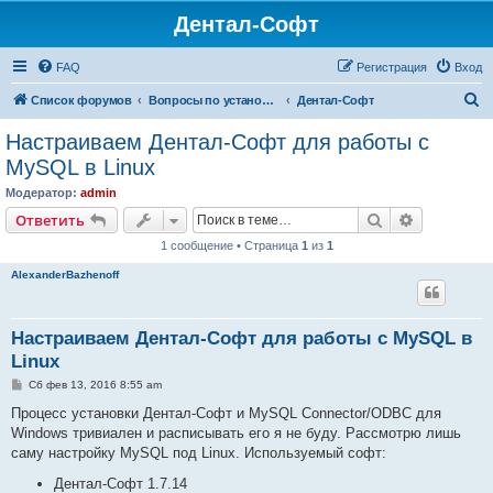
Дентал-Софт
FAQ
Регистрация
Вход
П
Список форумов
Вопросы по установке и настройке программ
Дентал-Софт
о
Настраиваем Дентал-Софт для работы с
и
MySQL в Linux
с
Модератор:
admin
к
Поиск
Расширен
Ответить
1 сообщение • Страница
1
из
1
AlexanderBazhenoff
Настраиваем Дентал-Софт для работы с MySQL в
Linux
С
Сб фев 13, 2016 8:55 am
о
о
Процесс установки Дентал-Софт и MySQL Connector/ODBC для
б
Windows тривиален и расписывать его я не буду. Рассмотрю лишь
щ
е
саму настройку MySQL под Linux. Используемый софт:
н
и
Дентал-Софт 1.7.14
е