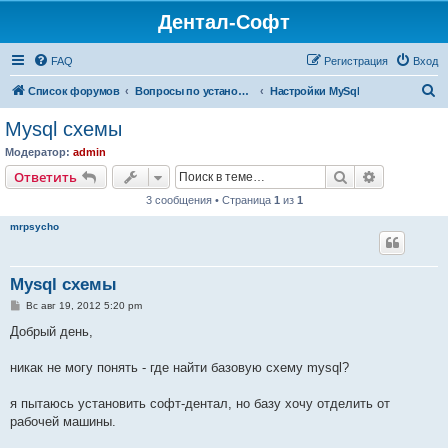
Дентал-Софт
FAQ
Регистрация
Вход
П
Список форумов
Вопросы по установке и настройке программ
Настройки MySql
о
Mysql схемы
и
Модератор:
admin
с
Поиск
Расширен
Ответить
к
3 сообщения • Страница
1
из
1
mrpsycho
Mysql схемы
С
Вс авг 19, 2012 5:20 pm
о
о
Добрый день,
б
щ
е
никак не могу понять - где найти базовую схему mysql?
н
и
е
я пытаюсь установить софт-дентал, но базу хочу отделить от
рабочей машины.