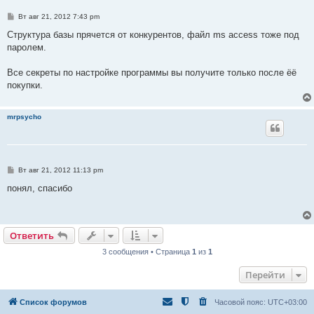
С
Вт авг 21, 2012 7:43 pm
о
о
Структура базы прячется от конкурентов, файл ms access тоже под
б
паролем.
щ
е
н
Все секреты по настройке программы вы получите только после ёё
и
е
покупки.
mrpsycho
С
Вт авг 21, 2012 11:13 pm
о
о
понял, спасибо
б
щ
е
н
и
Ответить
е
3 сообщения • Страница
1
из
1
Перейти
Список форумов
Часовой пояс:
UTC+03:00